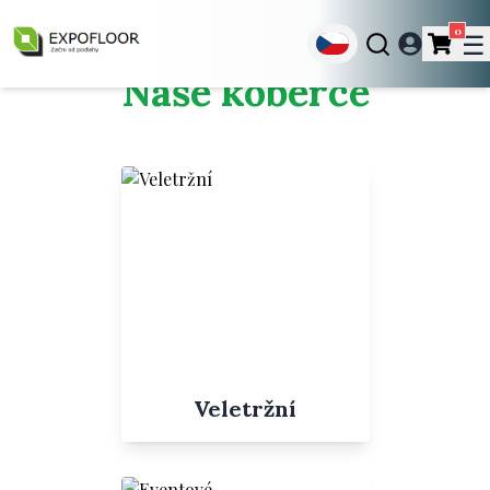
0
☰
Naše koberce
Veletržní